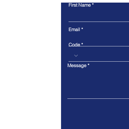
First Name
Email
Code
Message