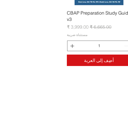
العرض السريع
CBAP Preparation Study Gui
v3
سعر عادي
سعر البيع
مستثناة ضريبة
أضِف إلى العربة
Contact Us