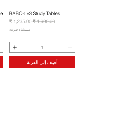
العرض السريع
de
BABOK v3 Study Tables
سعر عادي
سعر البيع
مستثناة ضريبة
أضِف إلى العربة