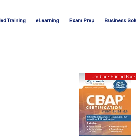
led Training
eLearning
Exam Prep
Business Sol
Paper-back Printed Book